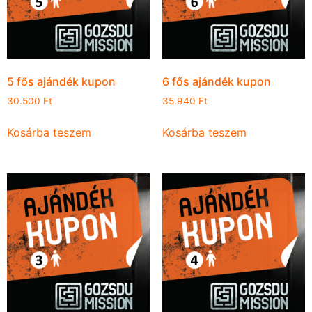
5 fős ajándék kupon
6 fős ajándék kupon
30.500
Ft
35.940
Ft
Kosárba teszem
Kosárba teszem