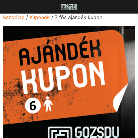
Kezdőlap
/
Kuponok
/ 7 fős ajándék kupon